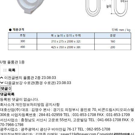
U형 플룸관 1종
목록
이전글
벤치 플룸관 2종
23.08.03
다음글
보강 수로관(환경 수로관)
23.08.03
댓글
0
댓글목록
등록된 댓글이 없습니다.
회사소개
개인정보처리방침
공지사항
대호산업(주)
대표 : 김영수
본사 : 경기도 의정부시 용민로 70, 비콘드림시티오피스텔
306호
사업자등록번호 : 284-81-02959
TEL : 031-853-1708
FAX : 031-853-1709
서산사업소 : 충청남도 서산시 고운로 55번지, 고운빌딩
TEL : 041-663-1708
FAX : 0
70-7966-1798
광주사업소 : 광주광역시 광산구 비아안길 76-17
TEL : 062-955-1708
개인정보책임관리자 : 김영중
이메일 : saver119@naver.com
Copyright 2023 대호산