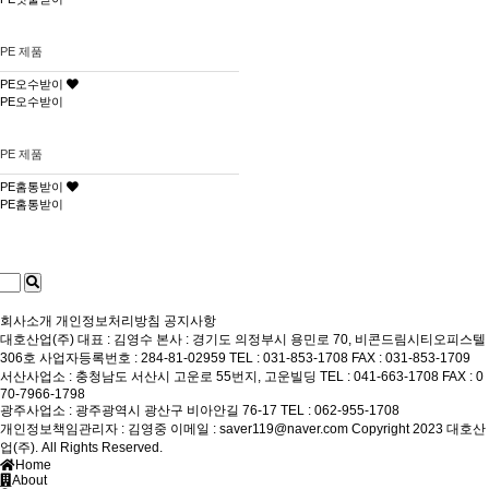
PE 제품
PE오수받이
PE오수받이
PE 제품
PE홈통받이
PE홈통받이
회사소개
개인정보처리방침
공지사항
대호산업(주)
대표 : 김영수
본사 : 경기도 의정부시 용민로 70, 비콘드림시티오피스텔
306호
사업자등록번호 : 284-81-02959
TEL : 031-853-1708
FAX : 031-853-1709
서산사업소 : 충청남도 서산시 고운로 55번지, 고운빌딩
TEL : 041-663-1708
FAX : 0
70-7966-1798
광주사업소 : 광주광역시 광산구 비아안길 76-17
TEL : 062-955-1708
개인정보책임관리자 : 김영중
이메일 : saver119@naver.com
Copyright 2023 대호산
업(주). All Rights Reserved.
Home
About