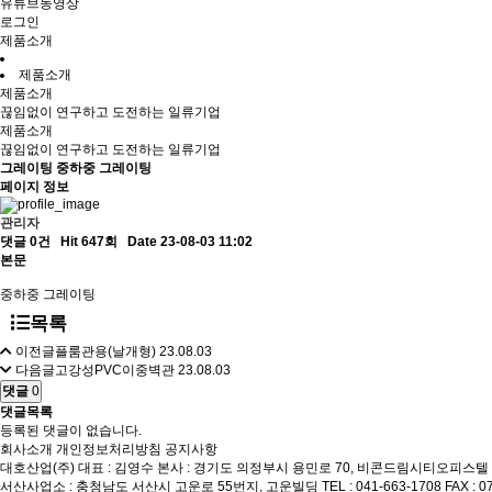
유튜브동영상
로그인
제품소개
제품소개
제품소개
끊임없이 연구하고 도전하는 일류기업
제품소개
끊임없이 연구하고 도전하는 일류기업
그레이팅
중하중 그레이팅
페이지 정보
관리자
댓글 0건
Hit 647회
Date 23-08-03 11:02
본문
중하중 그레이팅
목록
이전글
플룸관용(날개형)
23.08.03
다음글
고강성PVC이중벽관
23.08.03
댓글
0
댓글목록
등록된 댓글이 없습니다.
회사소개
개인정보처리방침
공지사항
대호산업(주)
대표 : 김영수
본사 : 경기도 의정부시 용민로 70, 비콘드림시티오피스텔 
서산사업소 : 충청남도 서산시 고운로 55번지, 고운빌딩
TEL : 041-663-1708
FAX : 0